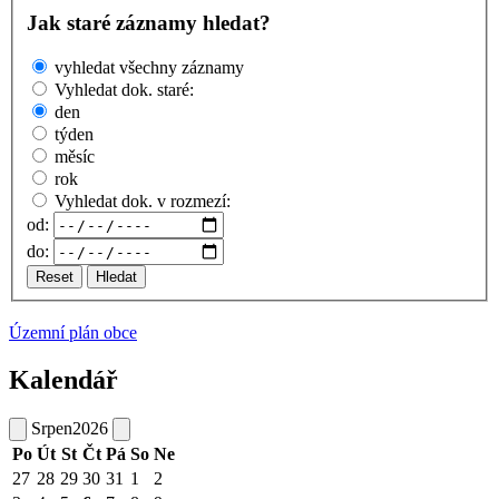
Jak staré záznamy hledat?
vyhledat všechny záznamy
Vyhledat dok. staré:
den
týden
měsíc
rok
Vyhledat dok. v rozmezí:
od:
do:
Reset
Hledat
Územní plán obce
Kalendář
Srpen
2026
Po
Út
St
Čt
Pá
So
Ne
27
28
29
30
31
1
2