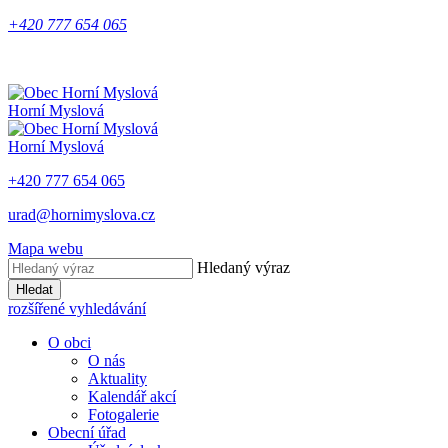
+420 777 654 065
Horní Myslová
Horní Myslová
+420 777 654 065
urad@hornimyslova.cz
Mapa webu
Hledaný výraz
Hledat
rozšířené vyhledávání
O obci
O nás
Aktuality
Kalendář akcí
Fotogalerie
Obecní úřad