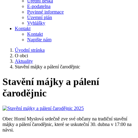
Úřední deska
E-podatelna
Povinné informace
Územní plán
Vyhlášky
Kontakt
Kontakt
Napište nám
Úvodní stránka
O obci
Aktuality
Stavění májky a pálení čarodějnic
Stavění májky a pálení
čarodějnic
Obec Horní Myslová srdečně zve své občany na tradiční stavění
májky a pálení čarodějnic, které se uskuteční 30. dubna v 17:00 na
návsi.