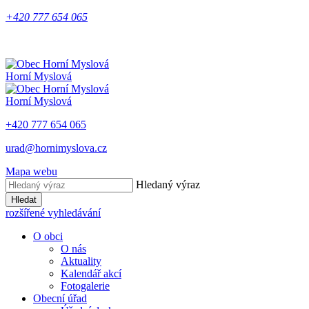
+420 777 654 065
Horní Myslová
Horní Myslová
+420 777 654 065
urad@hornimyslova.cz
Mapa webu
Hledaný výraz
Hledat
rozšířené vyhledávání
O obci
O nás
Aktuality
Kalendář akcí
Fotogalerie
Obecní úřad