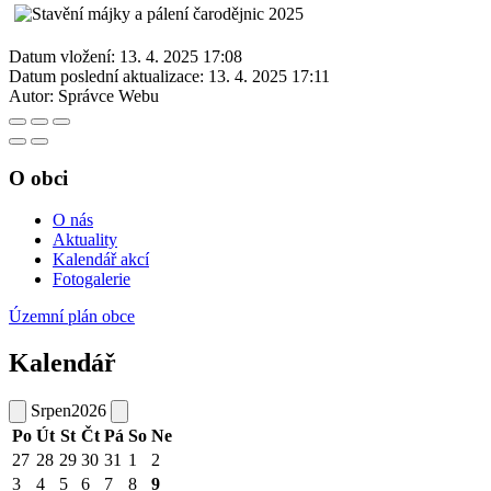
Datum vložení:
13. 4. 2025 17:08
Datum poslední aktualizace:
13. 4. 2025 17:11
Autor:
Správce Webu
O obci
O nás
Aktuality
Kalendář akcí
Fotogalerie
Územní plán obce
Kalendář
Srpen
2026
Po
Út
St
Čt
Pá
So
Ne
27
28
29
30
31
1
2
3
4
5
6
7
8
9