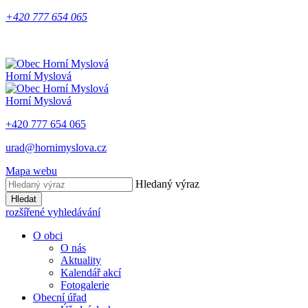
+420 777 654 065
Horní Myslová
Horní Myslová
+420 777 654 065
urad@hornimyslova.cz
Mapa webu
Hledaný výraz
Hledat
rozšířené vyhledávání
O obci
O nás
Aktuality
Kalendář akcí
Fotogalerie
Obecní úřad