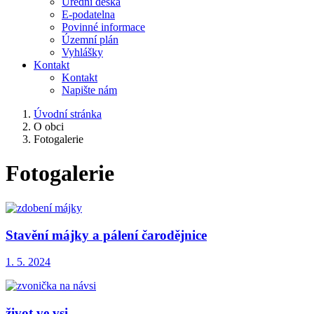
Úřední deska
E-podatelna
Povinné informace
Územní plán
Vyhlášky
Kontakt
Kontakt
Napište nám
Úvodní stránka
O obci
Fotogalerie
Fotogalerie
Stavění májky a pálení čarodějnice
1. 5. 2024
život ve vsi