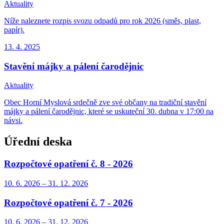
Aktuality
Níže naleznete rozpis svozu odpadů pro rok 2026 (směs, plast,
papír).
13. 4.
2025
Stavění májky a pálení čarodějnic
Aktuality
Obec Horní Myslová srdečně zve své občany na tradiční stavění
májky a pálení čarodějnic, které se uskuteční 30. dubna v 17:00 na
návsi.
Úřední deska
Rozpočtové opatření č. 8 - 2026
10. 6.
2026
–
31. 12.
2026
Rozpočtové opatření č. 7 - 2026
10. 6.
2026
–
31. 12.
2026