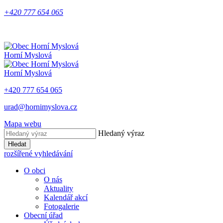
+420 777 654 065
Horní Myslová
Horní Myslová
+420 777 654 065
urad@hornimyslova.cz
Mapa webu
Hledaný výraz
Hledat
rozšířené vyhledávání
O obci
O nás
Aktuality
Kalendář akcí
Fotogalerie
Obecní úřad