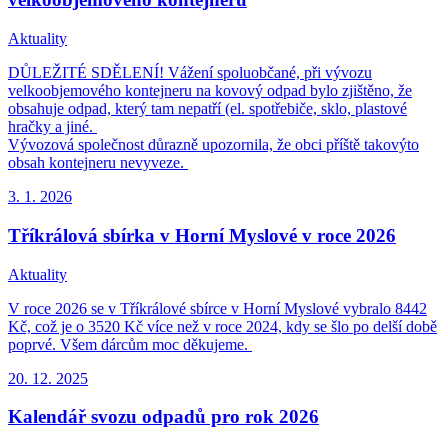
Aktuality
DŮLEŽITÉ SDĚLENÍ! Vážení spoluobčané, při vývozu
velkoobjemového kontejneru na kovový odpad bylo zjištěno, že
obsahuje odpad, který tam nepatří (el. spotřebiče, sklo, plastové
hračky a jiné.
Vývozová společnost důrazně upozornila, že obci příště takovýto
obsah kontejneru nevyveze.
3. 1.
2026
Tříkrálová sbírka v Horní Myslové v roce 2026
Aktuality
V roce 2026 se v Tříkrálové sbírce v Horní Myslové vybralo 8442
Kč, což je o 3520 Kč více než v roce 2024, kdy se šlo po delší době
poprvé. Všem dárcům moc děkujeme.
20. 12.
2025
Kalendář svozu odpadů pro rok 2026