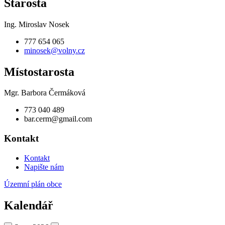
Starosta
Ing. Miroslav Nosek
777 654 065
minosek@volny.cz
Místostarosta
Mgr. Barbora Čermáková
773 040 489
bar.cerm@gmail.com
Kontakt
Kontakt
Napište nám
Územní plán obce
Kalendář