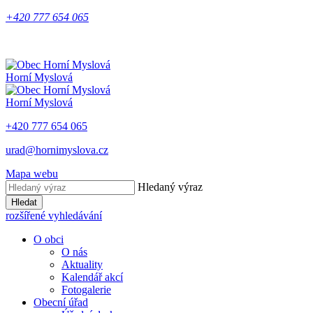
+420 777 654 065
Horní Myslová
Horní Myslová
+420 777 654 065
urad@hornimyslova.cz
Mapa webu
Hledaný výraz
Hledat
rozšířené vyhledávání
O obci
O nás
Aktuality
Kalendář akcí
Fotogalerie
Obecní úřad