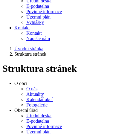
Úřední deska
E-podatelna
Povinné informace
Územní plán
Vyhlášky
Kontakt
Kontakt
Napište nám
Úvodní stránka
Struktura stránek
Struktura stránek
O obci
O nás
Aktuality
Kalendář akcí
Fotogalerie
Obecní úřad
Úřední deska
E-podatelna
Povinné informace
Územní plán