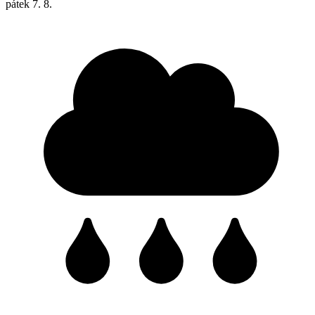
pátek
7. 8.