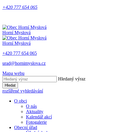
+420 777 654 065
Horní Myslová
Horní Myslová
+420 777 654 065
urad@hornimyslova.cz
Mapa webu
Hledaný výraz
Hledat
rozšířené vyhledávání
O obci
O nás
Aktuality
Kalendář akcí
Fotogalerie
Obecní úřad